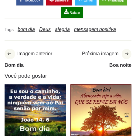
facebook
pinterest
twitter
whatsapp
Baixar
bom dia
Deus
alegria
mensagem positiva
Tags:
Imagem anterior
Próxima imagem
Bom dia
Boa noite
Você pode gostar