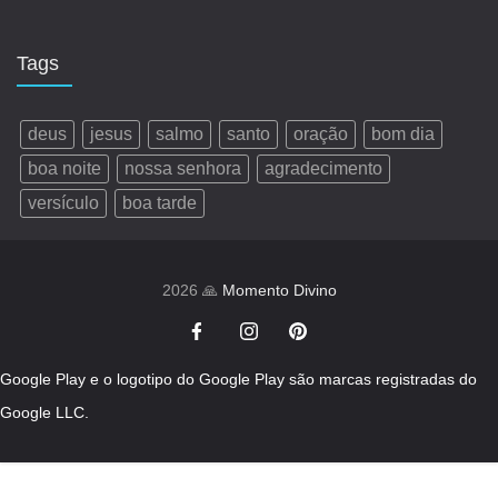
Tags
deus
jesus
salmo
santo
oração
bom dia
boa noite
nossa senhora
agradecimento
versículo
boa tarde
2026 🙏
Momento Divino
Google Play e o logotipo do Google Play são marcas registradas do
Google LLC.