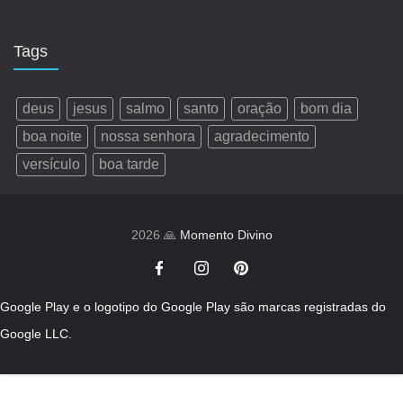
Tags
deus
jesus
salmo
santo
oração
bom dia
boa noite
nossa senhora
agradecimento
versículo
boa tarde
2026 🙏
Momento Divino
Google Play e o logotipo do Google Play são marcas registradas do
Google LLC.