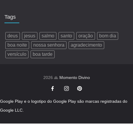
Tags
deus
jesus
salmo
santo
oração
bom dia
boa noite
nossa senhora
agradecimento
versículo
boa tarde
2026 🙏
Momento Divino
Google Play e o logotipo do Google Play são marcas registradas do
Google LLC.