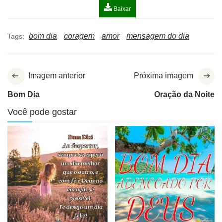
Baixar
bom dia
coragem
amor
mensagem do dia
Tags:
Imagem anterior
Próxima imagem
Bom Dia
Oração da Noite
Você pode gostar