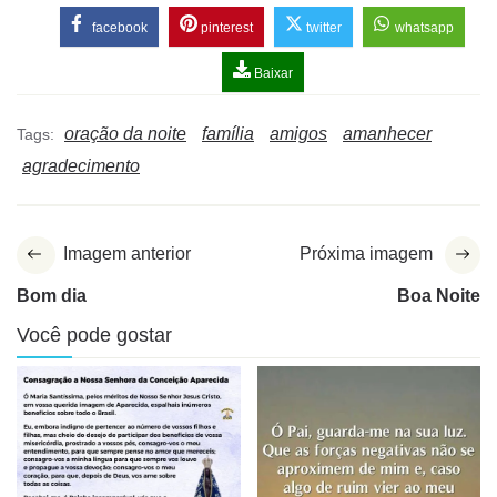
facebook
pinterest
twitter
whatsapp
Baixar
oração da noite
família
amigos
amanhecer
Tags:
agradecimento
Imagem anterior
Próxima imagem
Bom dia
Boa Noite
Você pode gostar