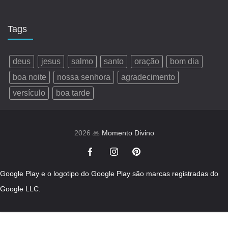
Tags
deus
jesus
salmo
santo
oração
bom dia
boa noite
nossa senhora
agradecimento
versículo
boa tarde
2026 🙏
Momento Divino
Google Play e o logotipo do Google Play são marcas registradas do
Google LLC.