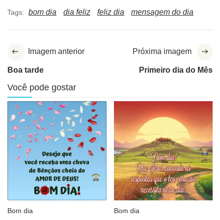
bom dia
dia feliz
feliz dia
mensagem do dia
Tags:
Imagem anterior
Próxima imagem
Boa tarde
Primeiro dia do Mês
Você pode gostar
Bom dia
Bom dia