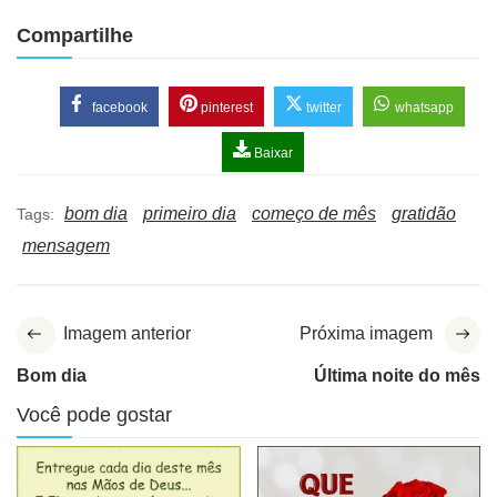
Compartilhe
facebook
pinterest
twitter
whatsapp
Baixar
bom dia
primeiro dia
começo de mês
gratidão
Tags:
mensagem
Imagem anterior
Próxima imagem
Bom dia
Última noite do mês
Você pode gostar