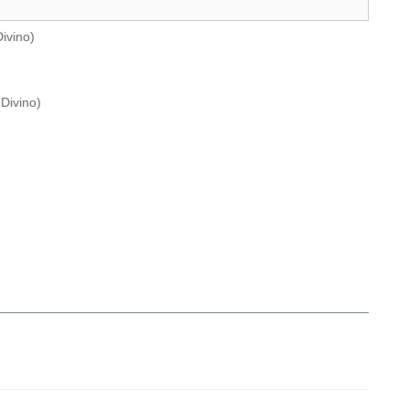
ivino
)
Divino
)