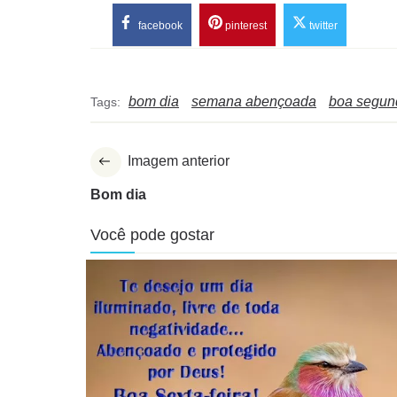
facebook
pinterest
twitter
bom dia
semana abençoada
boa segund
Tags:
Imagem anterior
Bom dia
Você pode gostar