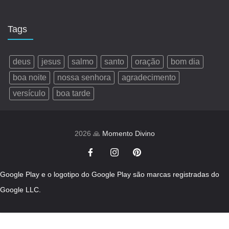
Tags
deus
jesus
salmo
santo
oração
bom dia
boa noite
nossa senhora
agradecimento
versículo
boa tarde
2026 🙏
Momento Divino
Google Play e o logotipo do Google Play são marcas registradas do
Google LLC.