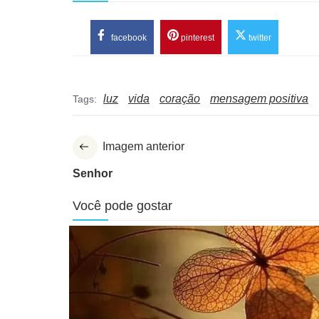
facebook
pinterest
twitter
luz
vida
coração
mensagem positiva
Tags:
Imagem anterior
Senhor
Você pode gostar