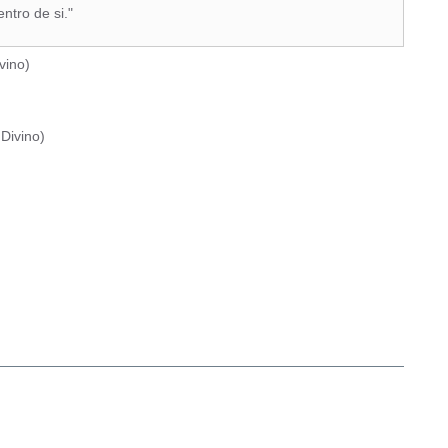
tro de si."
vino
)
Divino
)