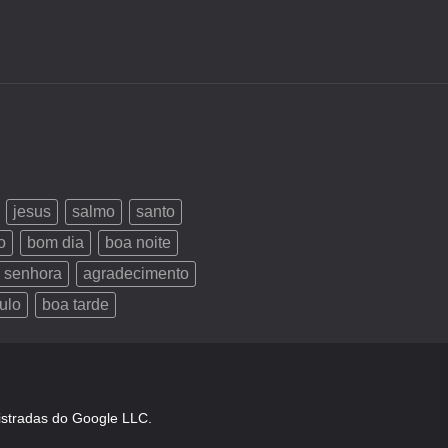
jesus
salmo
santo
o
bom dia
boa noite
 senhora
agradecimento
ulo
boa tarde
istradas do Google LLC.