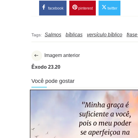
facebook
pinterest
twitter
Salmos
bíblicas
versículo bíblico
frase
Tags:
Imagem anterior
Êxodo 23.20
Você pode gostar