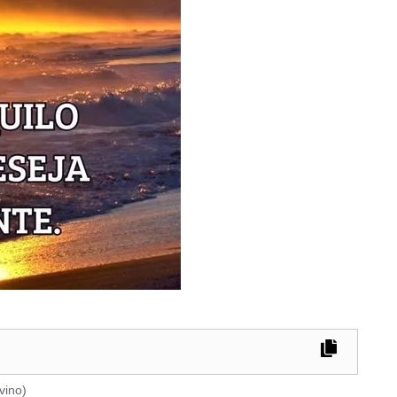
vino
)