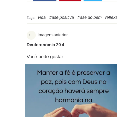
vida
frase positiva
frase do bem
reflex
Tags:
Imagem anterior
Deuteronômio 20.4
Você pode gostar