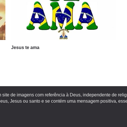
Jesus te ama
site de imagens com referência à Deus, independente de religiã
s, Jesus ou santo e se contém uma mensagem positiva, esse 