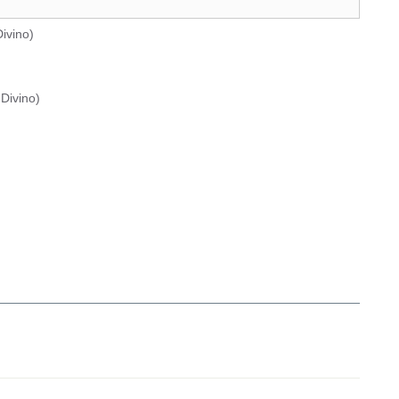
ivino
)
Divino
)