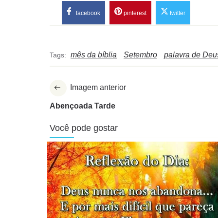
facebook
pinterest
twitter
mês da bíblia
Setembro
palavra de Deu
Tags:
Imagem anterior
Abençoada Tarde
Você pode gostar