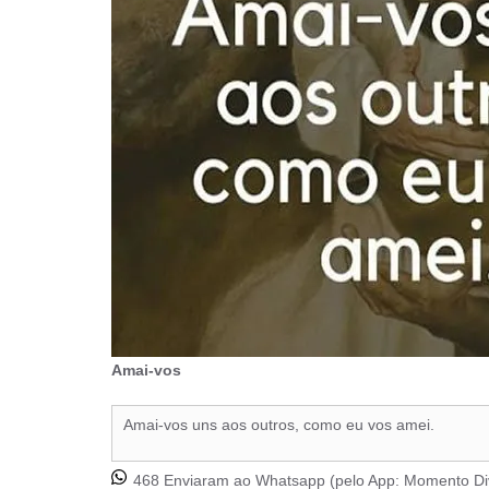
Amai-vos
Amai-vos uns aos outros, como eu vos amei.
468 Enviaram ao Whatsapp (pelo App:
Momento Di