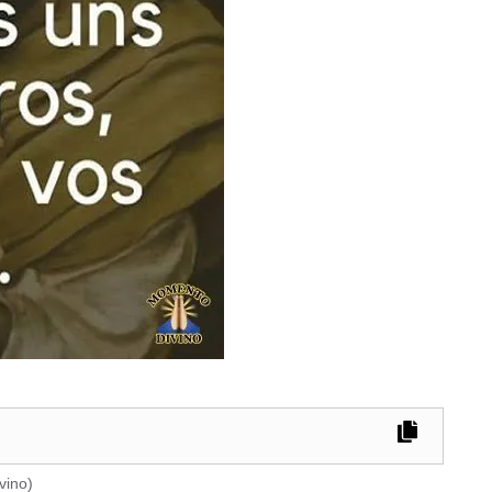
vino
)