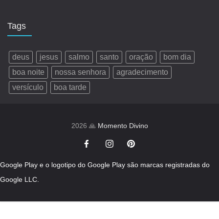
Tags
deus
jesus
salmo
santo
oração
bom dia
boa noite
nossa senhora
agradecimento
versículo
boa tarde
2026 🙏
Momento Divino
Google Play e o logotipo do Google Play são marcas registradas do
Google LLC.