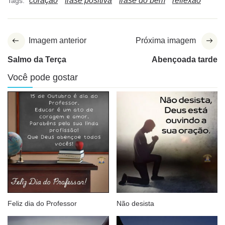
coração
frase positiva
frase do bem
reflexão
Tags:
Imagem anterior
Próxima imagem
Salmo da Terça
Abençoada tarde
Você pode gostar
Feliz dia do Professor
Não desista