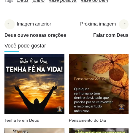
Deus
plano
frase positiva
frase do bem
Tags:
Imagem anterior
Próxima imagem
Deus ouve nossas orações
Falar com Deus
Você pode gostar
Tenha fé em Deus
Pensamento do Dia