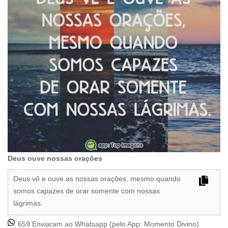
Deus ouve nossas orações
Deus vê e ouve as nossas orações, mesmo quando
somos capazes de orar somente com nossas
lágrimas.
659 Enviaram ao Whatsapp (pelo App:
Momento Divino
)