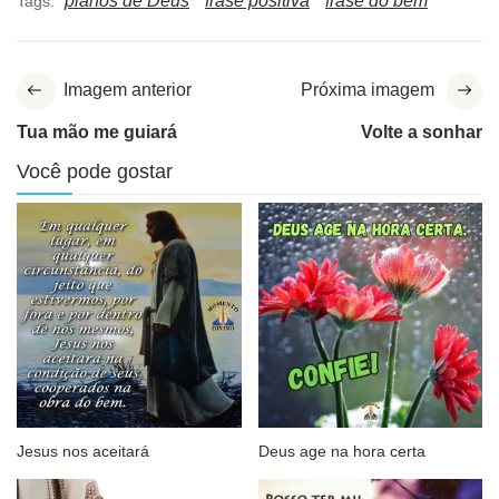
planos de Deus
frase positiva
frase do bem
Tags:
Imagem anterior
Próxima imagem
Tua mão me guiará
Volte a sonhar
Você pode gostar
Jesus nos aceitará
Deus age na hora certa