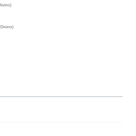
ivino
)
Divino
)