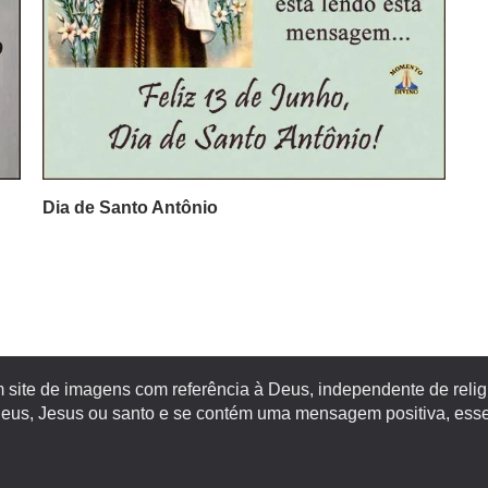
Dia de Santo Antônio
site de imagens com referência à Deus, independente de religiã
s, Jesus ou santo e se contém uma mensagem positiva, esse 