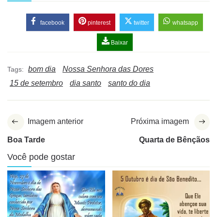
facebook
pinterest
twitter
whatsapp
Baixar
bom dia
Nossa Senhora das Dores
Tags:
15 de setembro
dia santo
santo do dia
Imagem anterior
Próxima imagem
Boa Tarde
Quarta de Bênçãos
Você pode gostar