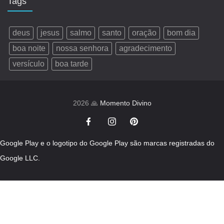
Tags
deus
jesus
salmo
santo
oração
bom dia
boa noite
nossa senhora
agradecimento
versículo
boa tarde
2026 🙏
Momento Divino
Google Play e o logotipo do Google Play são marcas registradas do
Google LLC.