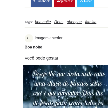
facebook
pinterest
twitter
boa noite
Deus
abençoe
família
Tags:
Imagem anterior
Boa noite
Você pode gostar