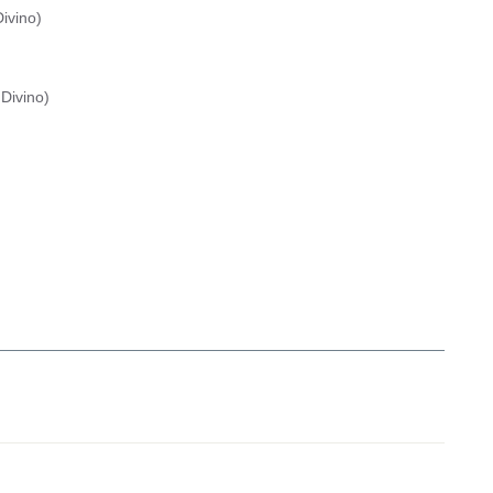
ivino
)
Divino
)