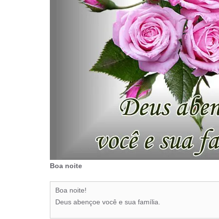
Boa noite
Boa noite!
Deus abençoe você e sua família.