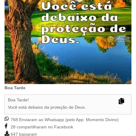
Boa Tarde
Boa Tarde!
Você está debaixo da proteção de Deus.
768 Enviaram ao Whatsapp (pelo App:
Momento Divino
)
28 compartilharam no Facebook
647 baixaram