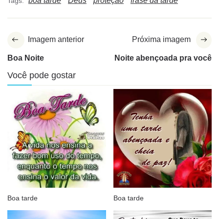
boa tarde
Deus
proteção
frase da tarde
Tags:
Imagem anterior
Próxima imagem
Boa Noite
Noite abençoada pra você
Você pode gostar
Boa tarde
Boa tarde