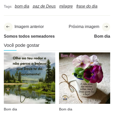
bom dia
paz de Deus
milagre
frase do dia
Tags:
Imagem anterior
Próxima imagem
Somos todos semeadores
Bom dia
Você pode gostar
Bom dia
Bom dia