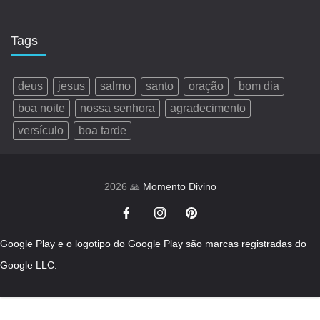
Tags
deus
jesus
salmo
santo
oração
bom dia
boa noite
nossa senhora
agradecimento
versículo
boa tarde
2026 🙏
Momento Divino
Google Play e o logotipo do Google Play são marcas registradas do
Google LLC.