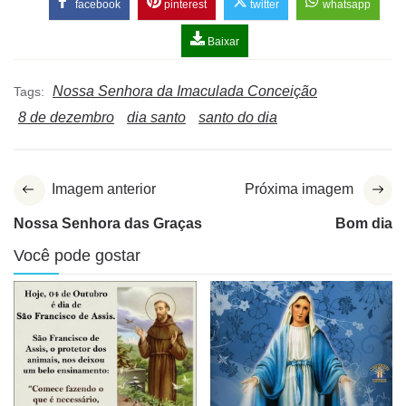
facebook
pinterest
twitter
whatsapp
Baixar
Nossa Senhora da Imaculada Conceição
Tags:
8 de dezembro
dia santo
santo do dia
Imagem anterior
Próxima imagem
Nossa Senhora das Graças
Bom dia
Você pode gostar